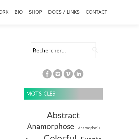
ORK
BIO
SHOP
DOCS / LINKS
CONTACT
u
al
Rechercher :
MOTS-CLÉS
Abstract
Anamorphose
Anamorphosis
Colorful
Events