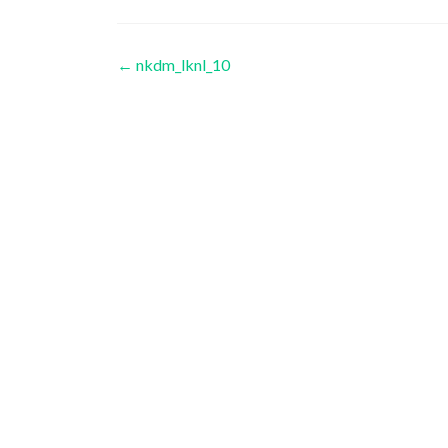
Navigation
←
nkdm_lknl_10
des
articles