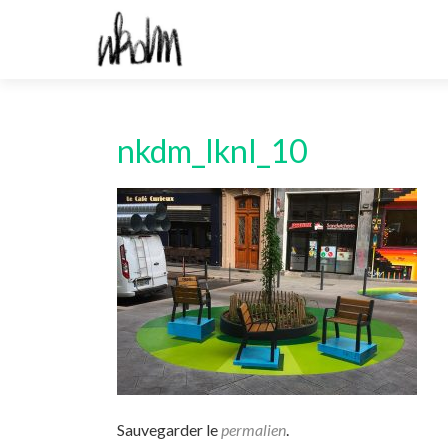
nkdm_lknl_10
Sauvegarder le
permalien
.