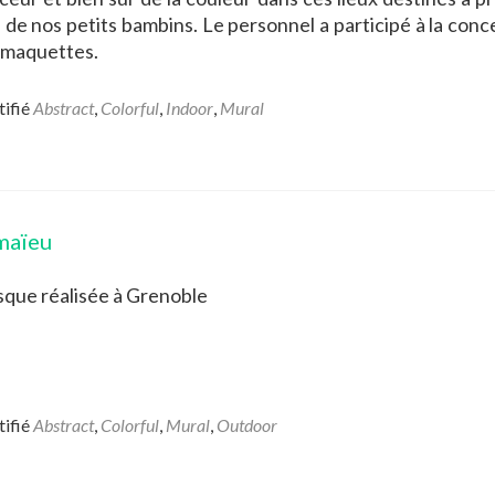
 de nos petits bambins. Le personnel a participé à la conc
 maquettes.
tifié
Abstract
,
Colorful
,
Indoor
,
Mural
maïeu
sque réalisée à Grenoble
tifié
Abstract
,
Colorful
,
Mural
,
Outdoor