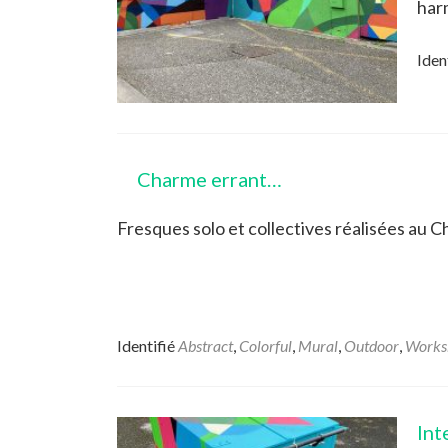
har
Iden
Charme errant…
Fresques solo et collectives réalisées au 
Identifié
Abstract
,
Colorful
,
Mural
,
Outdoor
,
Works
Int