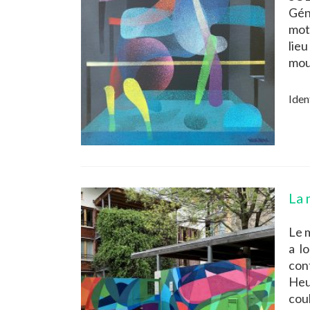
Gén
mot
lie
mou
Iden
La 
Le m
a l
con
Heu
cou