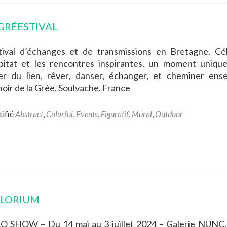
AGRÉESTIVAL
tival d’échanges et de transmissions en Bretagne. Cé
abitat et les rencontres inspirantes, un moment uniqu
ser du lien, rêver, danser, échanger, et cheminer ens
oir de la Grée, Soulvache, France
tifié
Abstract
,
Colorful
,
Events
,
Figuratif
,
Mural
,
Outdoor
LORIUM
O SHOW – Du 14 mai au 3 juillet 2024 – Galerie NUNC,