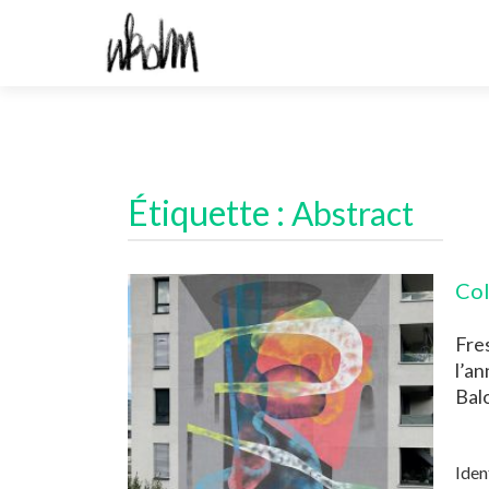
Étiquette :
Abstract
Col
Fre
l’a
Bal
Iden