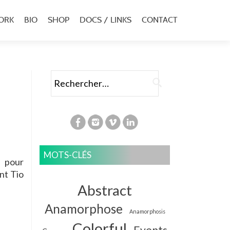
ORK
BIO
SHOP
DOCS / LINKS
CONTACT
u
al
Rechercher :
MOTS-CLÉS
l pour
nt Tio
Abstract
Anamorphose
Anamorphosis
Colorful
Events