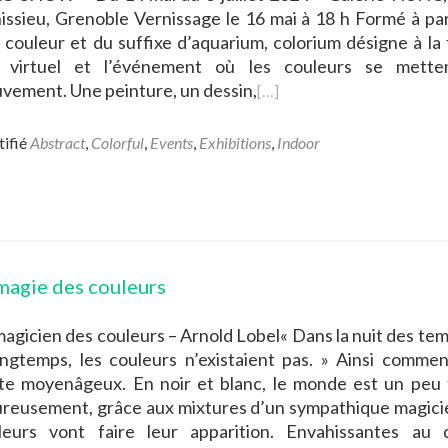
issieu, Grenoble Vernissage le 16 mai à 18 h Formé à par
 couleur et du suffixe d’aquarium, colorium désigne à la f
u virtuel et l’événement où les couleurs se mette
vement. Une peinture, un dessin,
[…]
tifié
Abstract
,
Colorful
,
Events
,
Exhibitions
,
Indoor
magie des couleurs
agicien des couleurs – Arnold Lobel« Dans la nuit des temp
ongtemps, les couleurs n’existaient pas. » Ainsi comme
te moyenâgeux. En noir et blanc, le monde est un peu t
reusement, grâce aux mixtures d’un sympathique magicie
leurs vont faire leur apparition. Envahissantes au 