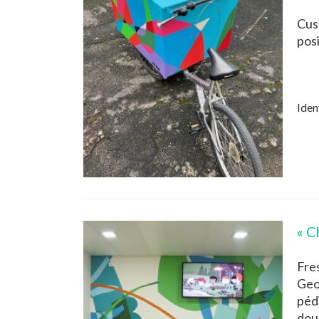
Cus
posi
Iden
« C
Fre
Geo
péd
dou