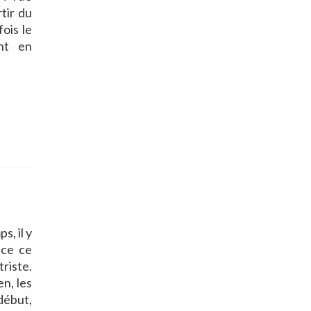
tir du
ois le
nt en
s, il y
nce ce
riste.
n, les
début,