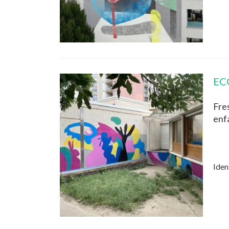
EC
Fre
enfa
Iden