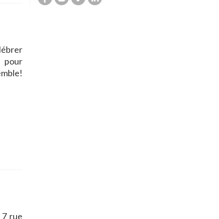
lébrer
e pour
emble!
 7 rue