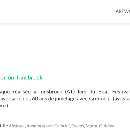
Aller
au
ARTW
conten
princip
orium Innsbruck
sque réalisée à Innsbruck (AT) lors du Beat Festiva
nniversaire des 60 ans de jumelage avec Grenoble. (assista
ouz)
tifié
Abstract
,
Anamorphose
,
Colorful
,
Events
,
Mural
,
Outdoor