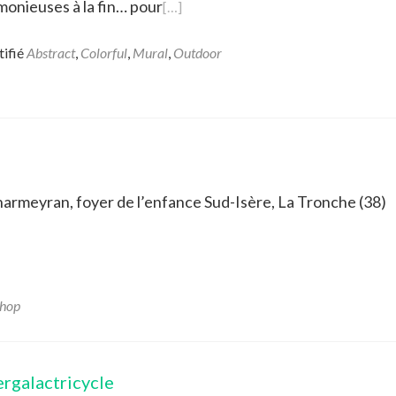
monieuses à la fin… pour
[…]
tifié
Abstract
,
Colorful
,
Mural
,
Outdoor
Charmeyran, foyer de l’enfance Sud-Isère, La Tronche (38)
hop
ergalactricycle