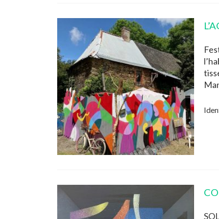
L’
Fes
l’h
tis
Man
Iden
CO
SOL