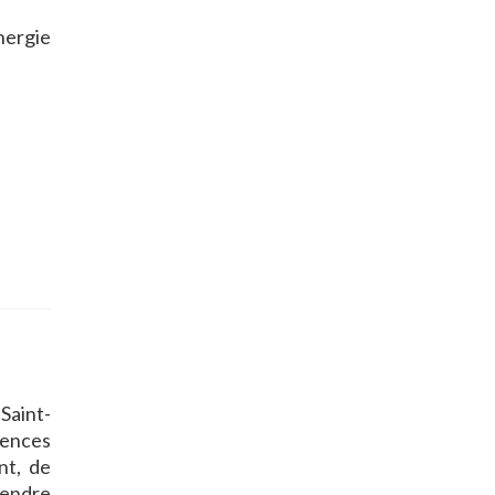
nergie
Saint-
ences
nt, de
rendre