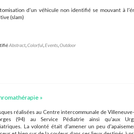
tomisation d’un véhicule non identifié se mouvant à l’é
tive (slam)
tifié
Abstract
,
Colorful
,
Events
,
Outdoor
hromathérapie »
sques réalisées au Centre intercommunale de Villeneuve-
rges (94) au Service Pédiatrie ainsi qu’aux Urg
iatriques. La volonté était d’amener un peu d’apaiseme
ceur et bien sur de la couleur dans ces lieux destinés à p