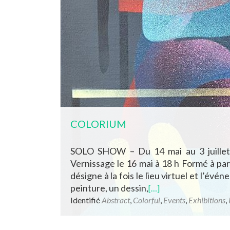
COLORIUM
SOLO SHOW – Du 14 mai au 3 juillet
Vernissage le 16 mai à 18 h Formé à par
désigne à la fois le lieu virtuel et l’
peinture, un dessin,
[…]
Identifié
Abstract
,
Colorful
,
Events
,
Exhibitions
,