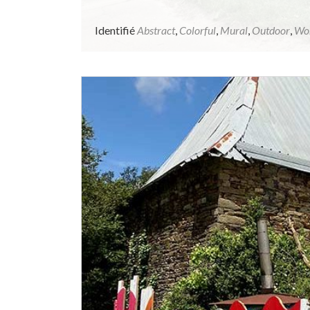
Identifié
Abstract
,
Colorful
,
Mural
,
Outdoor
,
Wo