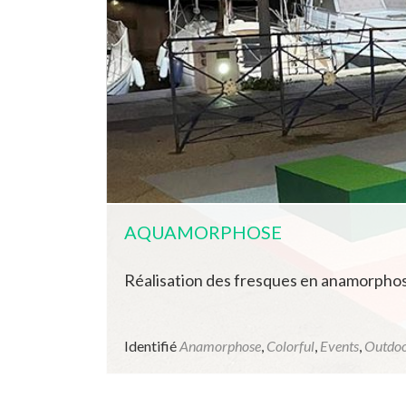
AQUAMORPHOSE
Réalisation des fresques en anamorphos
Identifié
Anamorphose
,
Colorful
,
Events
,
Outdo