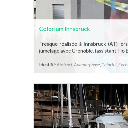
Colorium Innsbruck
Fresque réalisée à Innsbruck (AT) lors
jumelage avec Grenoble. (assistant Tio 
Identifié
Abstract
,
Anamorphose
,
Colorful
,
Even