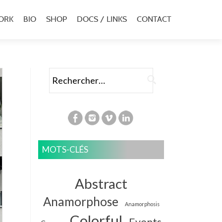
ORK
BIO
SHOP
DOCS / LINKS
CONTACT
u
al
Rechercher :
MOTS-CLÉS
Abstract
Anamorphose
Anamorphosis
Colorful
Events