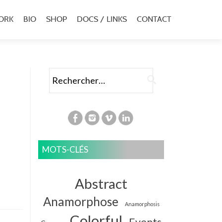
ORK
BIO
SHOP
DOCS / LINKS
CONTACT
u
al
Rechercher :
MOTS-CLÉS
Abstract
Anamorphose
Anamorphosis
Colorful
Events