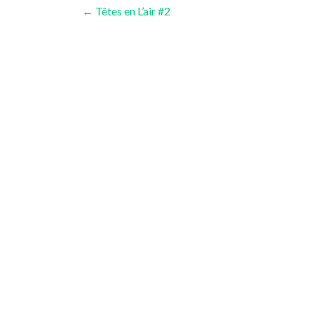
Navigation
←
Têtes en L’air #2
des
articles