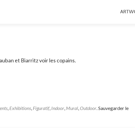
Aller
au
ARTW
conten
princip
ban et Biarritz voir les copains.
ents
,
Exhibitions
,
Figuratif
,
Indoor
,
Mural
,
Outdoor
. Sauvegarder le