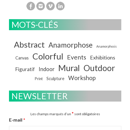
MOTS-CLÉS
Abstract
Anamorphose
Anamorphosis
Colorful
Events
Exhibitions
Canvas
Mural
Outdoor
Indoor
Figuratif
Workshop
Sculpture
Print
NEWSLETTER
*
Les champs marqués d’un
sont obligatoires
E-mail
*