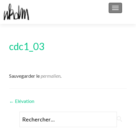
Afficher/
cdc1_03
Sauvegarder le
permalien
.
Navigation
←
Elévation
des
Rechercher :
articles