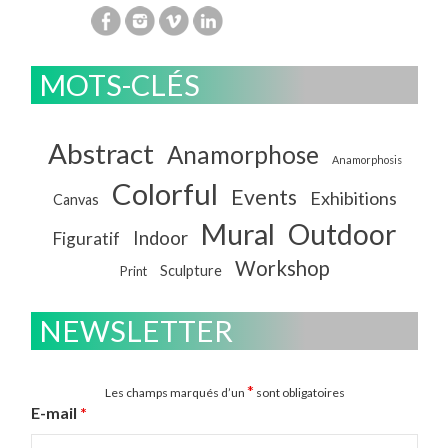
MOTS-CLÉS
Abstract
Anamorphose
Anamorphosis
Colorful
Events
Exhibitions
Canvas
Mural
Outdoor
Indoor
Figuratif
Workshop
Sculpture
Print
NEWSLETTER
*
Les champs marqués d’un
sont obligatoires
E-mail
*