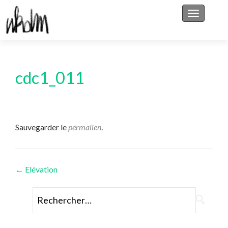
Afficher/
cdc1_011
Sauvegarder le
permalien
.
Navigation
←
Elévation
des
Rechercher :
articles