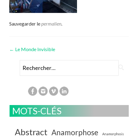
Sauvegarder le
permalien
.
Navigation
←
Le Monde Invisible
des
Rechercher :
articles
MOTS-CLÉS
Abstract
Anamorphose
Anamorphosis