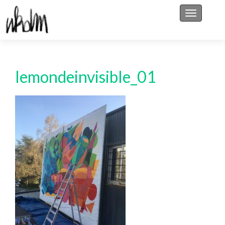
Afficher/
lemondeinvisible_01