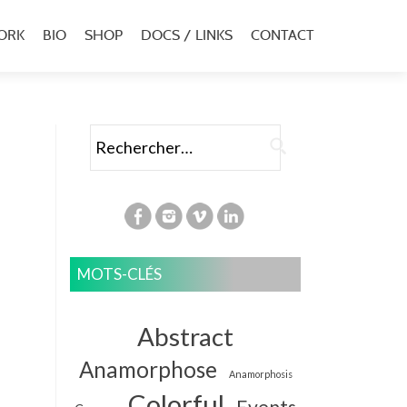
ORK
BIO
SHOP
DOCS / LINKS
CONTACT
u
al
Rechercher :
MOTS-CLÉS
Abstract
Anamorphose
Anamorphosis
Colorful
Events