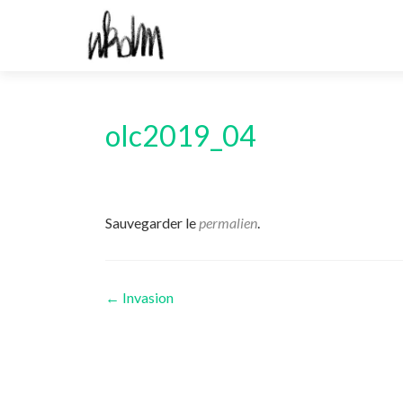
olc2019_04
Sauvegarder le
permalien
.
Navigation
←
Invasion
des
articles