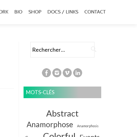
ORK
BIO
SHOP
DOCS / LINKS
CONTACT
u
al
Rechercher :
MOTS-CLÉS
Abstract
Anamorphose
Anamorphosis
Colorful
Events