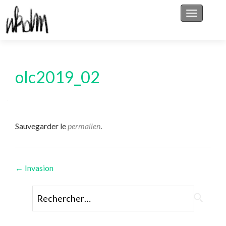
Afficher/
olc2019_02
Sauvegarder le
permalien
.
Navigation
←
Invasion
des
Rechercher :
articles