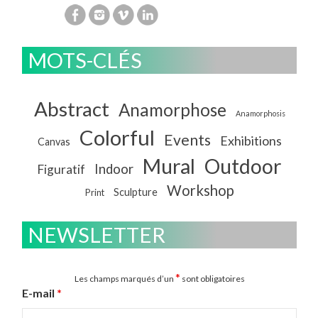
MOTS-CLÉS
Abstract
Anamorphose
Anamorphosis
Colorful
Events
Exhibitions
Canvas
Mural
Outdoor
Indoor
Figuratif
Workshop
Sculpture
Print
NEWSLETTER
*
Les champs marqués d’un
sont obligatoires
E-mail
*