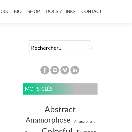
ORK
BIO
SHOP
DOCS / LINKS
CONTACT
u
al
Rechercher :
MOTS-CLÉS
Abstract
Anamorphose
Anamorphosis
Colorful
Events