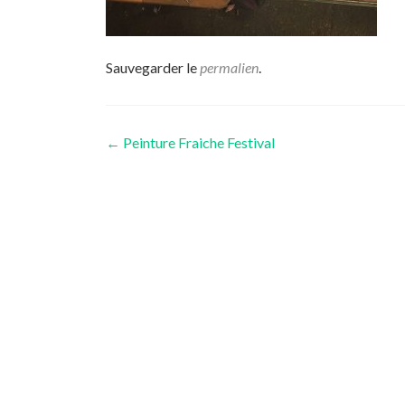
Sauvegarder le
permalien
.
Navigation
←
Peinture Fraiche Festival
des
articles