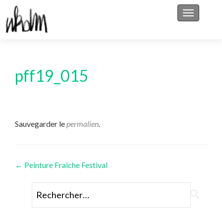
Afficher/
pff19_015
Sauvegarder le
permalien
.
Navigation
←
Peinture Fraiche Festival
des
Rechercher :
articles