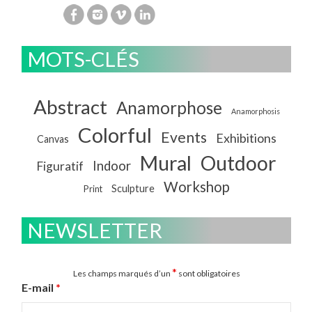
MOTS-CLÉS
Abstract
Anamorphose
Anamorphosis
Colorful
Events
Exhibitions
Canvas
Mural
Outdoor
Indoor
Figuratif
Workshop
Sculpture
Print
NEWSLETTER
*
Les champs marqués d’un
sont obligatoires
E-mail
*