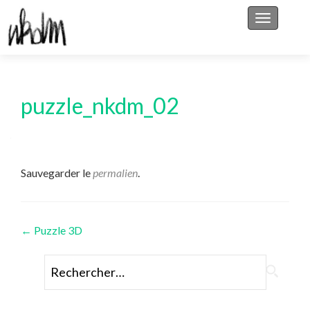
Afficher/
puzzle_nkdm_02
Sauvegarder le
permalien
.
Navigation
←
Puzzle 3D
des
Rechercher :
articles