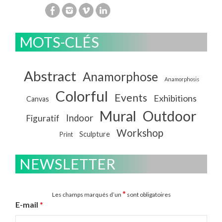
MOTS-CLÉS
Abstract
Anamorphose
Anamorphosis
Colorful
Events
Exhibitions
Canvas
Mural
Outdoor
Indoor
Figuratif
Workshop
Sculpture
Print
NEWSLETTER
*
Les champs marqués d’un
sont obligatoires
E-mail
*