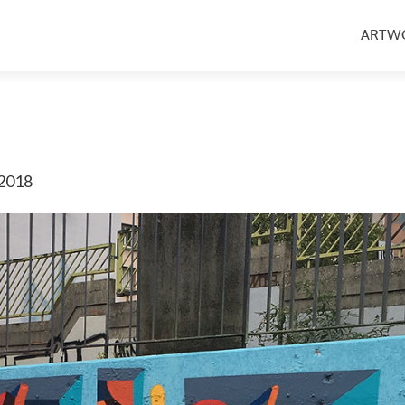
Aller
au
ARTW
conten
princip
 2018