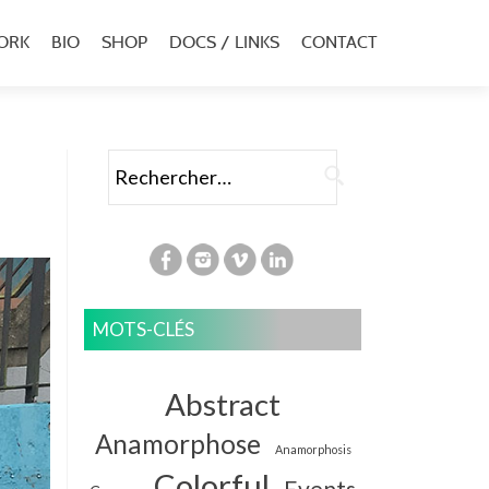
ORK
BIO
SHOP
DOCS / LINKS
CONTACT
u
al
Rechercher :
MOTS-CLÉS
Abstract
Anamorphose
Anamorphosis
Colorful
Events