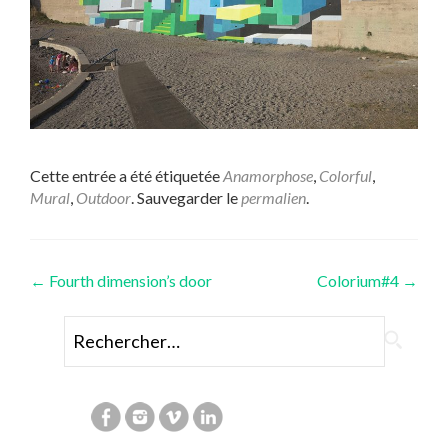
Cette entrée a été étiquetée
Anamorphose
,
Colorful
,
Mural
,
Outdoor
. Sauvegarder le
permalien
.
Navigation
←
Fourth dimension’s door
Colorium#4
→
des
Rechercher :
articles