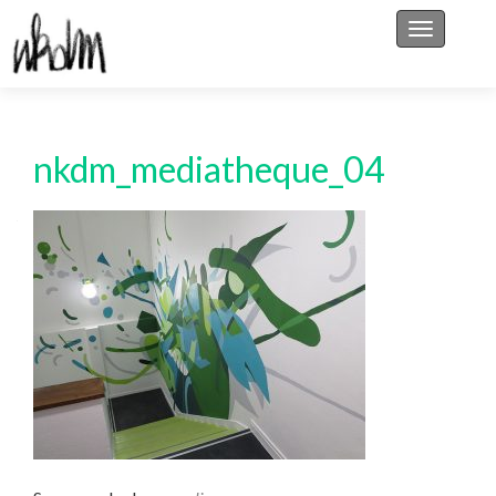
Afficher/
nkdm_mediatheque_04