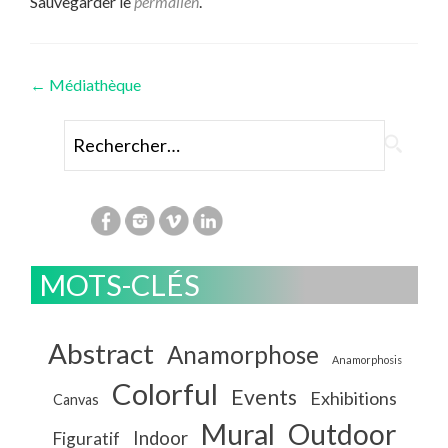
Sauvegarder le
permalien
.
Navigation
←
Médiathèque
des
Rechercher :
articles
MOTS-CLÉS
Abstract
Anamorphose
Anamorphosis
Colorful
Events
Exhibitions
Canvas
Mural
Outdoor
Indoor
Figuratif