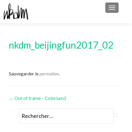
Afficher/
nkdm_beijingfun2017_02
Sauvegarder le
permalien
.
Navigation
←
Out of frame – Colorium2
des
Rechercher :
articles