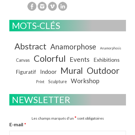
MOTS-CLÉS
Abstract
Anamorphose
Anamorphosis
Colorful
Events
Exhibitions
Canvas
Mural
Outdoor
Indoor
Figuratif
Workshop
Sculpture
Print
NEWSLETTER
*
Les champs marqués d’un
sont obligatoires
E-mail
*