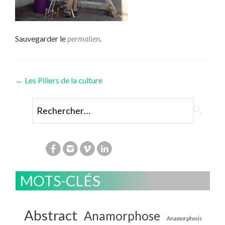
Sauvegarder le
permalien
.
Navigation
←
Les Piliers de la culture
des
Rechercher :
articles
MOTS-CLÉS
Abstract
Anamorphose
Anamorphosis