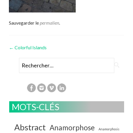
Sauvegarder le
permalien
.
Navigation
←
Colorful Islands
des
Rechercher :
articles
MOTS-CLÉS
Abstract
Anamorphose
Anamorphosis