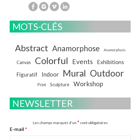
MOTS-CLÉS
Abstract
Anamorphose
Anamorphosis
Colorful
Events
Exhibitions
Canvas
Mural
Outdoor
Indoor
Figuratif
Workshop
Sculpture
Print
NEWSLETTER
*
Les champs marqués d’un
sont obligatoires
E-mail
*