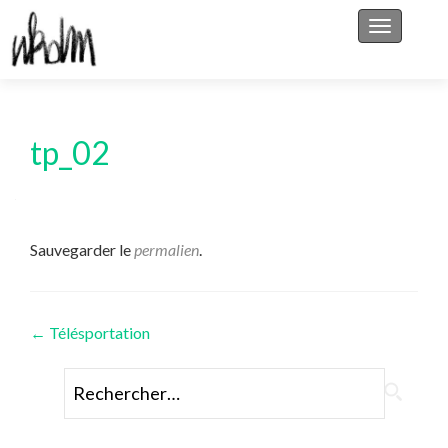
Afficher/
tp_02
Sauvegarder le
permalien
.
Navigation
←
Télésportation
des
Rechercher :
articles