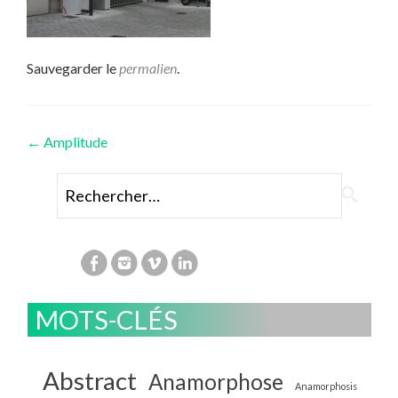
Sauvegarder le
permalien
.
Navigation
←
Amplitude
des
Rechercher :
articles
MOTS-CLÉS
Abstract
Anamorphose
Anamorphosis