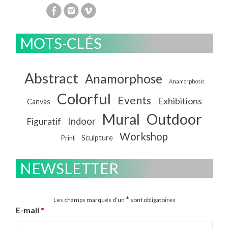
MOTS-CLÉS
Abstract
Anamorphose
Anamorphosis
Colorful
Events
Exhibitions
Canvas
Mural
Outdoor
Indoor
Figuratif
Workshop
Sculpture
Print
NEWSLETTER
*
Les champs marqués d’un
sont obligatoires
E-mail
*