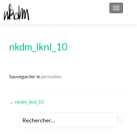
Afficher/
nkdm_lknl_10
Sauvegarder le
permalien
.
Navigation
←
nkdm_lknl_10
des
Rechercher :
articles