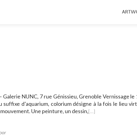
Aller
au
ARTW
conten
princip
– Galerie NUNC, 7 rue Génissieu, Grenoble Vernissage le 
suffixe d’aquarium, colorium désigne à la fois le lieu vir
 mouvement. Une peinture, un dessin,
[…]
oor