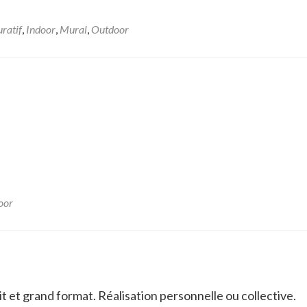
uratif
,
Indoor
,
Mural
,
Outdoor
oor
t et grand format. Réalisation personnelle ou collective.