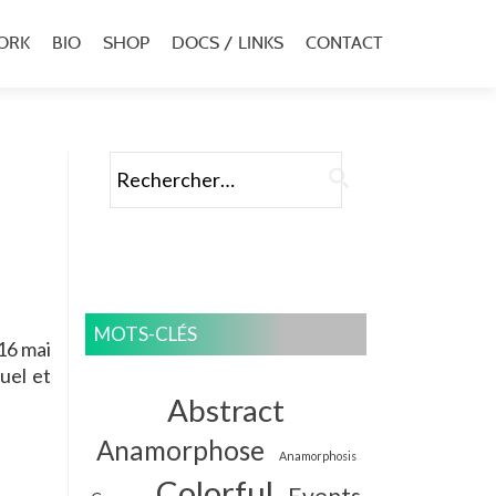
ORK
BIO
SHOP
DOCS / LINKS
CONTACT
u
al
Rechercher :
MOTS-CLÉS
16 mai
tuel et
Abstract
Anamorphose
Anamorphosis
Colorful
Events