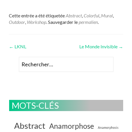
Cette entrée a été étiquetée
Abstract
,
Colorful
,
Mural
,
Outdoor
,
Workshop
. Sauvegarder le
permalien
.
Navigation
←
LKNL
Le Monde Invisible
→
des
Rechercher :
articles
MOTS-CLÉS
Abstract
Anamorphose
Anamorphosis